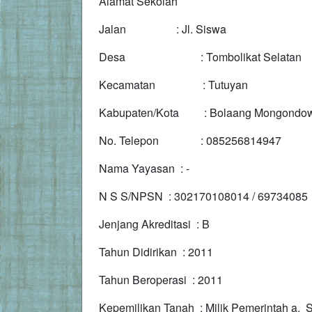
Alamat Sekolah
Jalan : Jl. Siswa
Desa : Tombolikat Selatan
Kecamatan : Tutuyan
Kabupaten/Kota : Bolaang Mongondow
No. Telepon : 085256814947
Nama Yayasan : -
N S S/NPSN : 302170108014 / 69734085
Jenjang Akreditasi : B
Tahun Didirikan : 2011
Tahun Beroperasi : 2011
Kepemilikan Tanah : Milik Pemerintah a. S