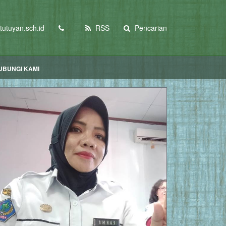
utuyan.sch.id
-
RSS
Pencarian
UBUNGI KAMI