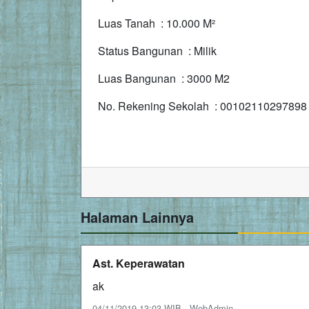
Luas Tanah : 10.000 M²
Status Bangunan : Milik
Luas Bangunan : 3000 M2
No. Rekening Sekolah : 00102110297898
Halaman Lainnya
Ast. Keperawatan
ak
04/11/2019 13:03 WIB - WebAdmin