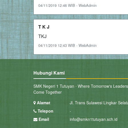
04/11/2019 12:46 WIB - WebAdmin
T K J
TKJ
04/11/2019 12:43 WIB - WebAdmin
Hubungi Kami
SMK Negeri 1 Tutuyan ⋅ Where Tomorrow's Leaders
Come Together
Alamat
Jl. Trans Sulawesi Lingkar Selat
Telepon
-
Email
info@smkn1tutuyan.sch.id