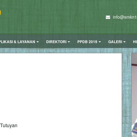
N
info@smkn1t
PLIKASI & LAYANAN
DIREKTORI
PPDB 2019
GALERI
H
utuyan