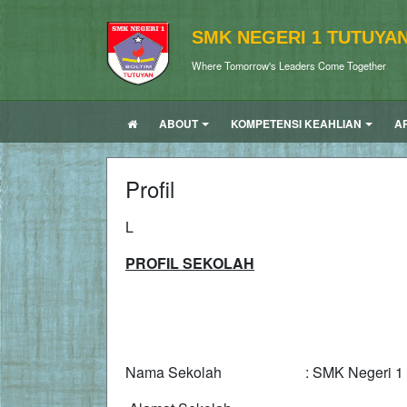
SMK NEGERI 1 TUTUYA
Where Tomorrow's Leaders Come Together
ABOUT
KOMPETENSI KEAHLIAN
A
Profil
L
PR
O
FIL SEKOLAH
Nama Sekolah : SMK Negeri 1 T