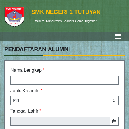
SMK NEGERI 1 TUTUYAN
Where Tomorrow's Leaders Come Together
PENDAFTARAN ALUMNI
Nama Lengkap
*
Jenis Kelamin
*
Tanggal Lahir
*